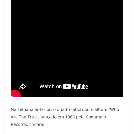
Na semana anterior, o quadro abordou o álbum “Who
Are The True”, lançado em 1988 pela Cogumelo
Records, confira: