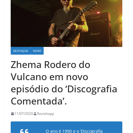
DESTAQUE
NEWS
Zhema Rodero do
Vulcano em novo
episódio do ‘Discografia
Comentada’.
11/07/2020
flaviohopp
O ano é 1990 e o ‘Discografia