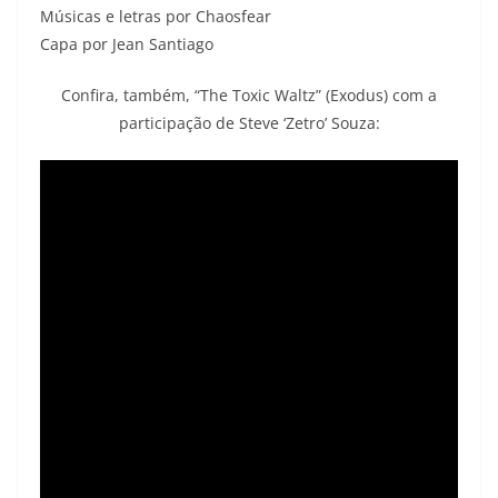
Músicas e letras por Chaosfear
Capa por Jean Santiago
Confira, também, “The Toxic Waltz” (Exodus) com a
participação de Steve ‘Zetro’ Souza: