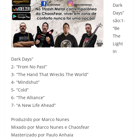
Dark
Days”
são:1-
“Be
The
Light
In
Dark Days”
2- “From No Past”
3- “The Hand That Wrecks The World”
4- “Mindshut”
5- “Cold”
6- “The Alliance”
7- “A New Life Ahead”
Produzido por Marco Nunes
Mixado por Marco Nunes e Chaosfear
Masterizado por Paulo Anhaia