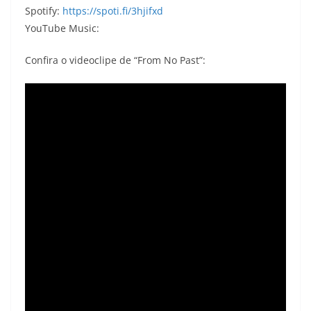
Spotify:
https://spoti.fi/3hjifxd
YouTube Music:
Confira o videoclipe de “From No Past”: