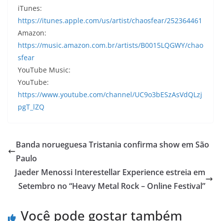
iTunes:
https://itunes.apple.com/us/artist/chaosfear/252364461
Amazon:
https://music.amazon.com.br/artists/B0015LQGWY/chao
sfear
YouTube Music:
YouTube:
https://www.youtube.com/channel/UC9o3bESzAsVdQLzj
pgT_lZQ
Banda norueguesa Tristania confirma show em São
Paulo
Jaeder Menossi Interestellar Experience estreia em
Setembro no “Heavy Metal Rock – Online Festival”
Você pode gostar também