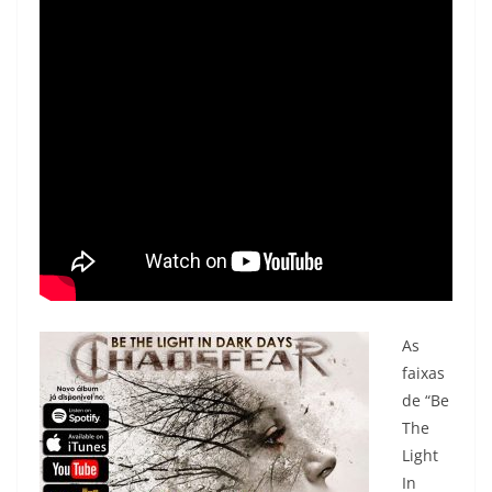
As
faixas
de “Be
The
Light
In