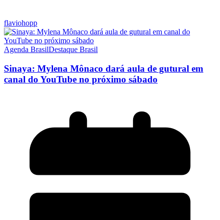
flaviohopp
Agenda Brasil
Destaque Brasil
Sinaya: Mylena Mônaco dará aula de gutural em
canal do YouTube no próximo sábado