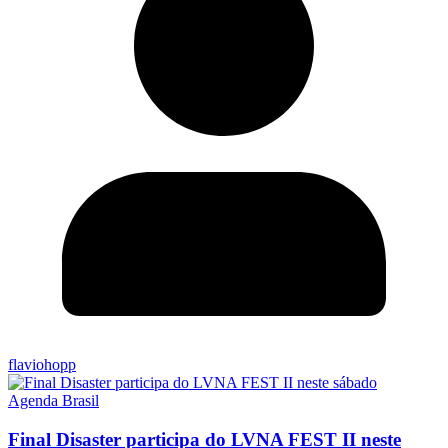
flaviohopp
Agenda Brasil
Final Disaster participa do LVNA FEST II neste