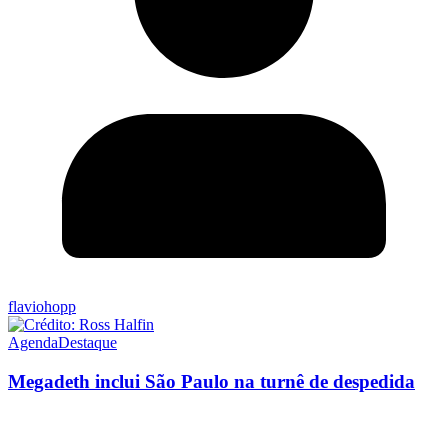
flaviohopp
Agenda
Destaque
Megadeth inclui São Paulo na turnê de despedida