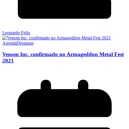
Leonardo Felix
Agenda
Destaque
Venom Inc. confirmado no Armageddon Metal Fest
2021