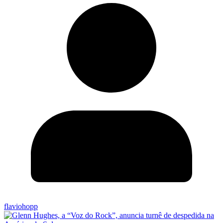
flaviohopp