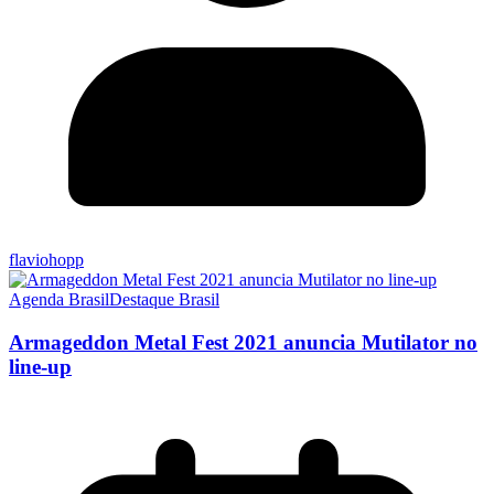
flaviohopp
Agenda Brasil
Destaque Brasil
Armageddon Metal Fest 2021 anuncia Mutilator no
line-up