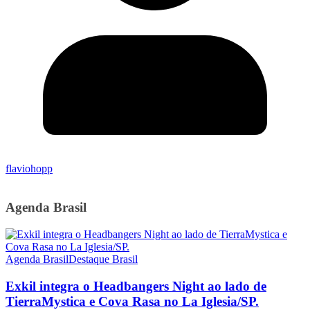
flaviohopp
Agenda Brasil
Agenda Brasil
Destaque Brasil
Exkil integra o Headbangers Night ao lado de
TierraMystica e Cova Rasa no La Iglesia/SP.