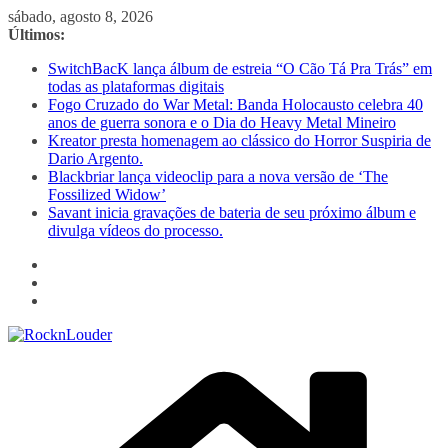
Pular
sábado, agosto 8, 2026
para
Últimos:
o
SwitchBacK lança álbum de estreia “O Cão Tá Pra Trás” em
conteúdo
todas as plataformas digitais
Fogo Cruzado do War Metal: Banda Holocausto celebra 40
anos de guerra sonora e o Dia do Heavy Metal Mineiro
Kreator presta homenagem ao clássico do Horror Suspiria de
Dario Argento.
Blackbriar lança videoclip para a nova versão de ‘The
Fossilized Widow’
Savant inicia gravações de bateria de seu próximo álbum e
divulga vídeos do processo.