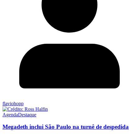
flaviohopp
Agenda
Destaque
Megadeth inclui São Paulo na turnê de despedida