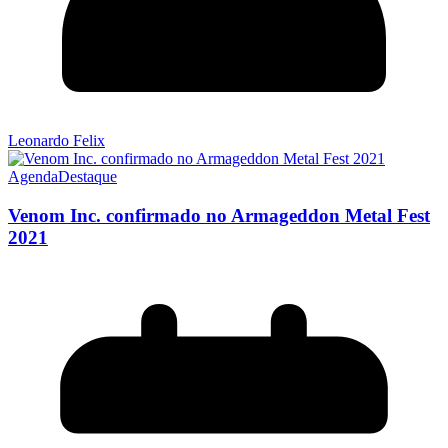
Leonardo Felix
Agenda
Destaque
Venom Inc. confirmado no Armageddon Metal Fest
2021