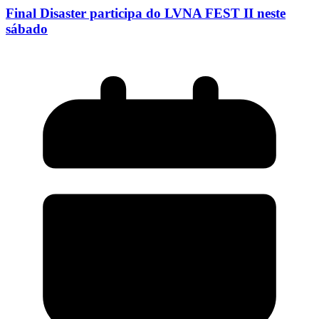
Final Disaster participa do LVNA FEST II neste
sábado