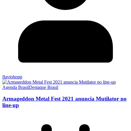
flaviohopp
Agenda Brasil
Destaque Brasil
Armageddon Metal Fest 2021 anuncia Mutilator no
line-up