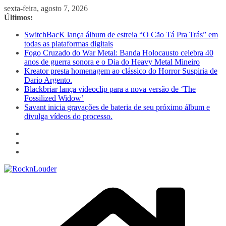
Pular
sexta-feira, agosto 7, 2026
para
Últimos:
o
SwitchBacK lança álbum de estreia “O Cão Tá Pra Trás” em
conteúdo
todas as plataformas digitais
Fogo Cruzado do War Metal: Banda Holocausto celebra 40
anos de guerra sonora e o Dia do Heavy Metal Mineiro
Kreator presta homenagem ao clássico do Horror Suspiria de
Dario Argento.
Blackbriar lança videoclip para a nova versão de ‘The
Fossilized Widow’
Savant inicia gravações de bateria de seu próximo álbum e
divulga vídeos do processo.