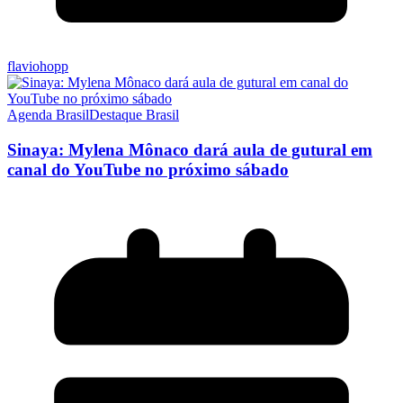
flaviohopp
Agenda Brasil
Destaque Brasil
Sinaya: Mylena Mônaco dará aula de gutural em
canal do YouTube no próximo sábado