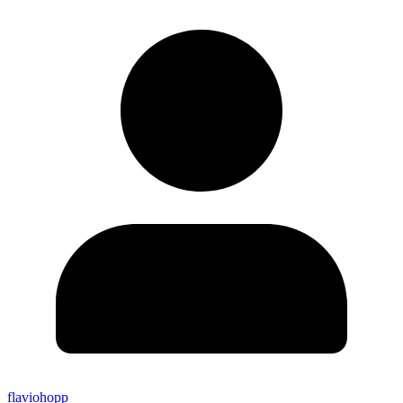
flaviohopp