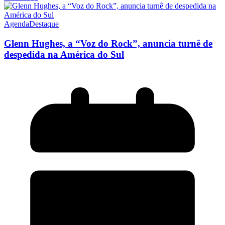
Agenda
Destaque
Glenn Hughes, a “Voz do Rock”, anuncia turnê de
despedida na América do Sul