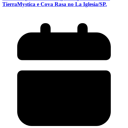
TierraMystica e Cova Rasa no La Iglesia/SP.