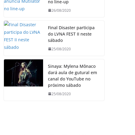
no line-up
26/08/2020
Final Disaster participa
do LVNA FEST II neste
sábado
25/08/2020
Sinaya: Mylena Mônaco
dará aula de gutural em
canal do YouTube no
próximo sábado
25/08/2020