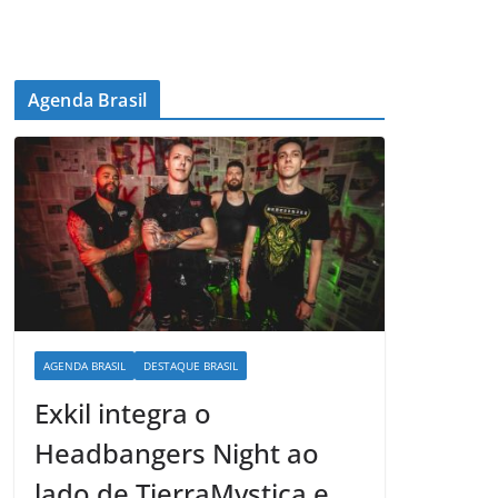
Agenda Brasil
AGENDA BRASIL
DESTAQUE BRASIL
Exkil integra o
Headbangers Night ao
lado de TierraMystica e