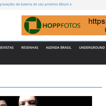
 gravações de bateria de seu próximo álbum e
s do processo.
nça álbum de estreia “O Cão Tá Pra Trás” em
aformas digitais
 do War Metal: Banda Holocausto celebra 40
a sonora e o Dia do Heavy Metal Mineiro
a homenagem ao clássico do Horror Suspiria
nto.
nça videoclip para a nova versão de ‘The
dow’
REVISTAS
RESENHAS
AGENDA BRASIL
UNDERGROUND 