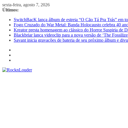
Pular
sexta-feira, agosto 7, 2026
para
Últimos:
o
SwitchBacK lança álbum de estreia “O Cão Tá Pra Trás” em tod
conteúdo
Fogo Cruzado do War Metal: Banda Holocausto celebra 40 ano
Kreator presta homenagem ao clássico do Horror Suspiria de D
Blackbriar lança videoclip para a nova versão de ‘The Fossili
Savant inicia gravações de bateria de seu próximo álbum e divu