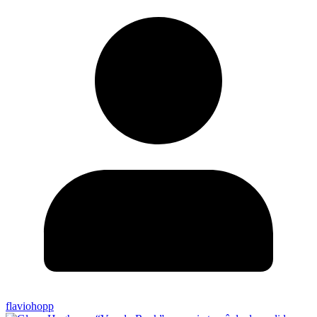
flaviohopp