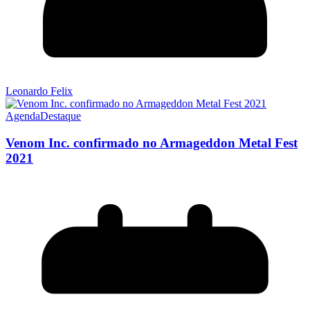
Leonardo Felix
Agenda
Destaque
Venom Inc. confirmado no Armageddon Metal Fest
2021