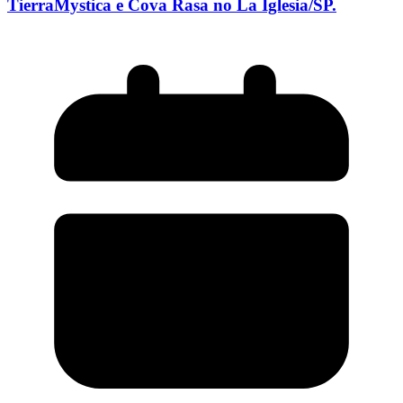
TierraMystica e Cova Rasa no La Iglesia/SP.