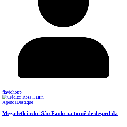
flaviohopp
Agenda
Destaque
Megadeth inclui São Paulo na turnê de despedida