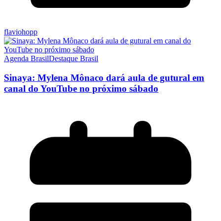
flaviohopp
Agenda Brasil
Destaque Brasil
Sinaya: Mylena Mônaco dará aula de gutural em
canal do YouTube no próximo sábado