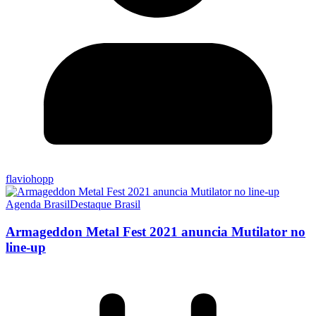
flaviohopp
Agenda Brasil
Destaque Brasil
Armageddon Metal Fest 2021 anuncia Mutilator no
line-up