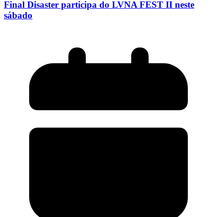
Final Disaster participa do LVNA FEST II neste
sábado