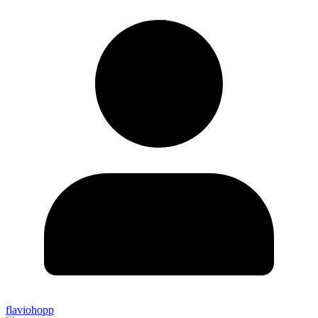
flaviohopp