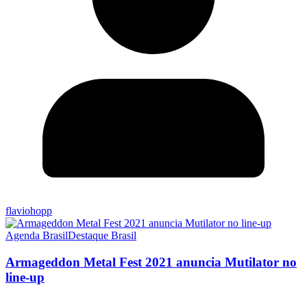
flaviohopp
Agenda Brasil
Destaque Brasil
Armageddon Metal Fest 2021 anuncia Mutilator no
line-up