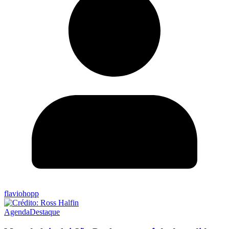
flaviohopp
Agenda
Destaque