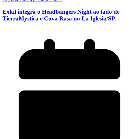
Exkil integra o Headbangers Night ao lado de
TierraMystica e Cova Rasa no La Iglesia/SP.