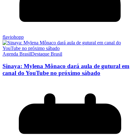
flaviohopp
Agenda Brasil
Destaque Brasil
Sinaya: Mylena Mônaco dará aula de gutural em
canal do YouTube no próximo sábado