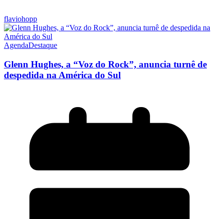
flaviohopp
Agenda
Destaque
Glenn Hughes, a “Voz do Rock”, anuncia turnê de
despedida na América do Sul