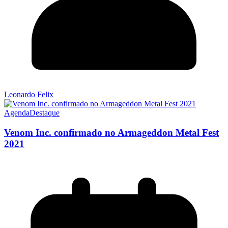
Leonardo Felix
Agenda
Destaque
Venom Inc. confirmado no Armageddon Metal Fest
2021