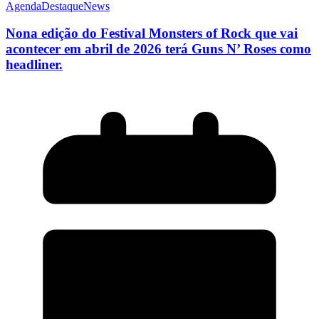
Agenda
Destaque
News
Nona edição do Festival Monsters of Rock que vai
acontecer em abril de 2026 terá Guns N’ Roses como
headliner.