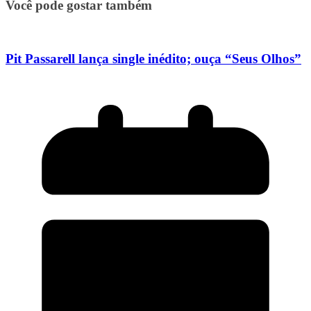
Você pode gostar também
Pit Passarell lança single inédito; ouça “Seus Olhos”