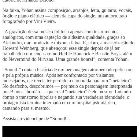
Na faixa, Yohan assina composição, arranjos, letra, guitarra, vocais,
órgão e piano elétrico — além da capa do single, um autorretrato
fotografado por Vini Vieira.
“A gravação dessa música foi feita apenas com instrumentos
analógicos, com uma captação de altíssima qualidade, graças ao
Alejandro, que produziu e mixou a faixa. E, claro, a masterização do
Howard Weinberg, que abençoou esse single depois de já ter
trabalhado com lendas como Herbie Hancock e Beastie Boys, além
do Nevermind do Nirvana. Uma grande honra!”, comenta Yohan.
“Sound!” conta a história de um personagem atormentado pelo som
e pela própria música. Após ser confrontado por visitantes
indesejados, ele revela ter perdido a namorada para um “metaleiro”.
No desfecho, descobrimos — por meio da personagem interpretada
por Bianca Jhordão — que o tal “metaleiro” é ele mesmo. Lutando
contra o transtorno bipolar e negando sua verdadeira identidade, o
protagonista termina internado em um hospital psiquiátrico,
cantando para si mesmo.
Assista ao videoclipe de “Sound!”: