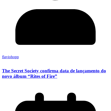
flaviohopp
The Secret Society confirma data de lançamento do
novo álbum “Rites of Fire”