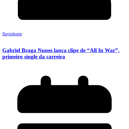
flaviohopp
Gabriel Braga Nunes lança clipe de “All In War”,
primeiro single da carreira