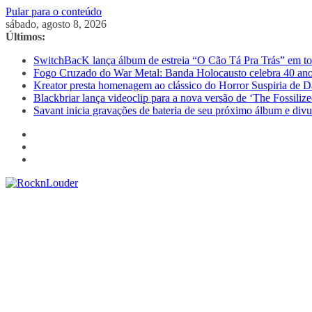
Pular para o conteúdo
sábado, agosto 8, 2026
Últimos:
SwitchBacK lança álbum de estreia “O Cão Tá Pra Trás” em tod
Fogo Cruzado do War Metal: Banda Holocausto celebra 40 ano
Kreator presta homenagem ao clássico do Horror Suspiria de D
Blackbriar lança videoclip para a nova versão de ‘The Fossili
Savant inicia gravações de bateria de seu próximo álbum e divu