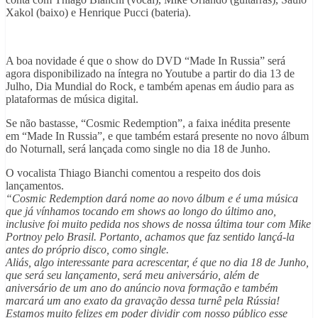
Xakol (baixo) e Henrique Pucci (bateria).
A boa novidade é que o show do DVD “Made In Russia” será
agora disponibilizado na íntegra no Youtube a partir do dia 13 de
Julho, Dia Mundial do Rock, e também apenas em áudio para as
plataformas de música digital.
Se não bastasse, “Cosmic Redemption”, a faixa inédita presente
em “Made In Russia”, e que também estará presente no novo álbum
do Noturnall, será lançada como single no dia 18 de Junho.
O vocalista Thiago Bianchi comentou a respeito dos dois
lançamentos.
“Cosmic Redemption dará nome ao novo álbum e é uma música
que já vínhamos tocando em shows ao longo do último ano,
inclusive foi muito pedida nos shows de nossa última tour com Mike
Portnoy pelo Brasil. Portanto, achamos que faz sentido lançá-la
antes do próprio disco, como single.
Aliás, algo interessante para acrescentar, é que no dia 18 de Junho,
que será seu lançamento, será meu aniversário, além de
aniversário de um ano do anúncio nova formação e também
marcará um ano exato da gravação dessa turnê pela Rússia!
Estamos muito felizes em poder dividir com nosso público esse