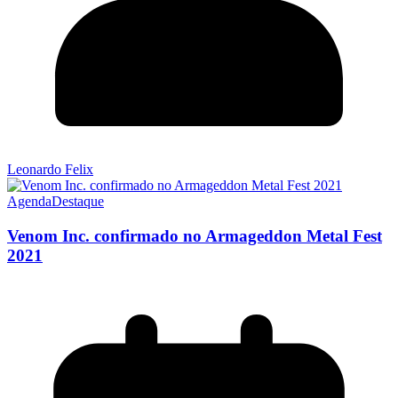
Leonardo Felix
Agenda
Destaque
Venom Inc. confirmado no Armageddon Metal Fest
2021