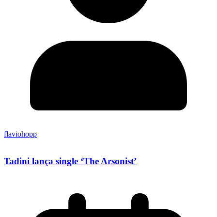
flaviohopp
Tadini lança single ‘The Arsonist’