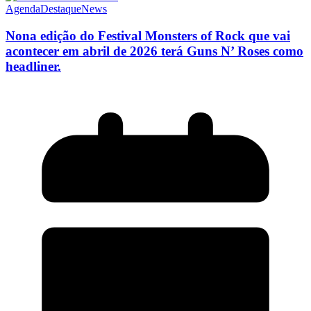
Agenda
Destaque
News
Nona edição do Festival Monsters of Rock que vai
acontecer em abril de 2026 terá Guns N’ Roses como
headliner.