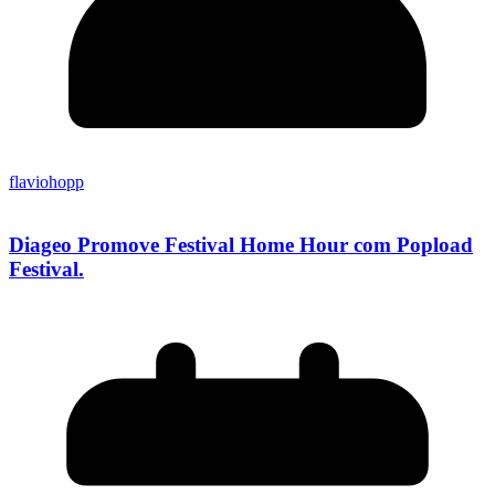
flaviohopp
Diageo Promove Festival Home Hour com Popload
Festival.