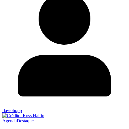
flaviohopp
Agenda
Destaque