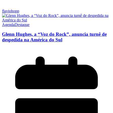
flaviohopp
Agenda
Destaque
Glenn Hughes, a “Voz do Rock”, anuncia turnê de
despedida na América do Sul