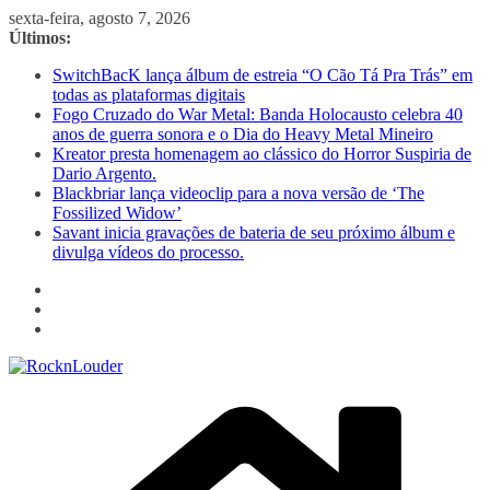
Pular
sexta-feira, agosto 7, 2026
para
Últimos:
o
SwitchBacK lança álbum de estreia “O Cão Tá Pra Trás” em
conteúdo
todas as plataformas digitais
Fogo Cruzado do War Metal: Banda Holocausto celebra 40
anos de guerra sonora e o Dia do Heavy Metal Mineiro
Kreator presta homenagem ao clássico do Horror Suspiria de
Dario Argento.
Blackbriar lança videoclip para a nova versão de ‘The
Fossilized Widow’
Savant inicia gravações de bateria de seu próximo álbum e
divulga vídeos do processo.