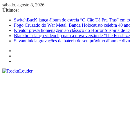
Pular
sábado, agosto 8, 2026
para
Últimos:
o
SwitchBacK lança álbum de estreia “O Cão Tá Pra Trás” em tod
conteúdo
Fogo Cruzado do War Metal: Banda Holocausto celebra 40 ano
Kreator presta homenagem ao clássico do Horror Suspiria de D
Blackbriar lança videoclip para a nova versão de ‘The Fossili
Savant inicia gravações de bateria de seu próximo álbum e divu