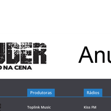
Produtoras
Rádios
Toplink Music
Kiss FM