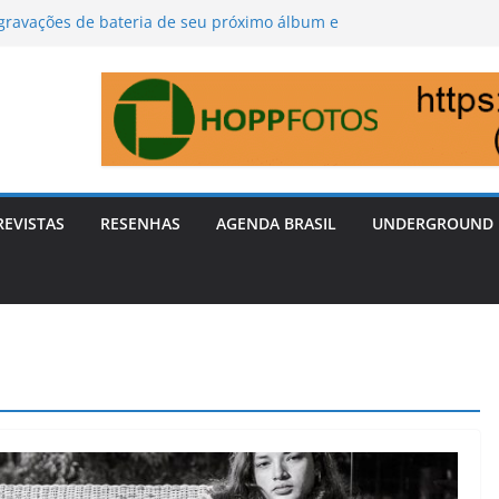
 gravações de bateria de seu próximo álbum e
s do processo.
nça álbum de estreia “O Cão Tá Pra Trás” em
aformas digitais
 do War Metal: Banda Holocausto celebra 40
a sonora e o Dia do Heavy Metal Mineiro
a homenagem ao clássico do Horror Suspiria
nto.
nça videoclip para a nova versão de ‘The
dow’
REVISTAS
RESENHAS
AGENDA BRASIL
UNDERGROUND 