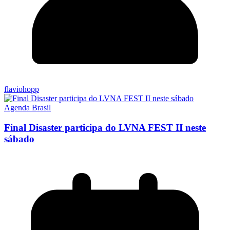
flaviohopp
Agenda Brasil
Final Disaster participa do LVNA FEST II neste
sábado