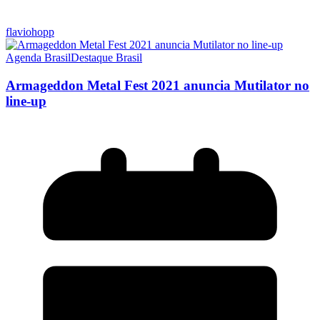
flaviohopp
Agenda Brasil
Destaque Brasil
Armageddon Metal Fest 2021 anuncia Mutilator no
line-up