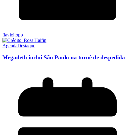
flaviohopp
Agenda
Destaque
Megadeth inclui São Paulo na turnê de despedida