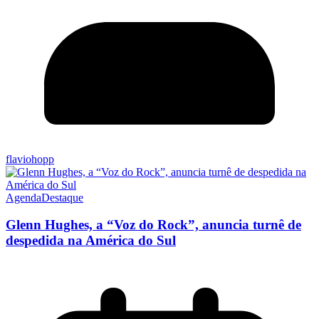
flaviohopp
Agenda
Destaque
Glenn Hughes, a “Voz do Rock”, anuncia turnê de
despedida na América do Sul