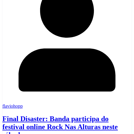
flaviohopp
Final Disaster: Banda participa do
festival online Rock Nas Alturas neste