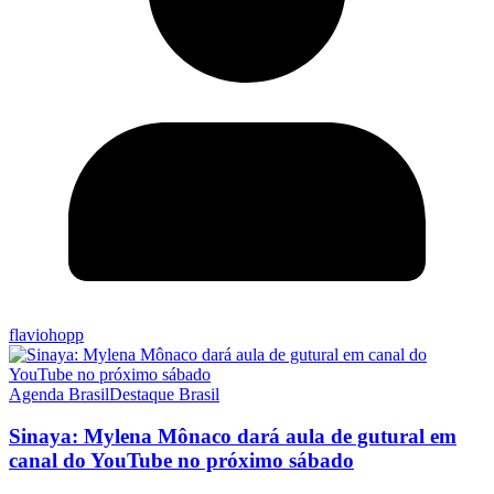
flaviohopp
Agenda Brasil
Destaque Brasil
Sinaya: Mylena Mônaco dará aula de gutural em
canal do YouTube no próximo sábado