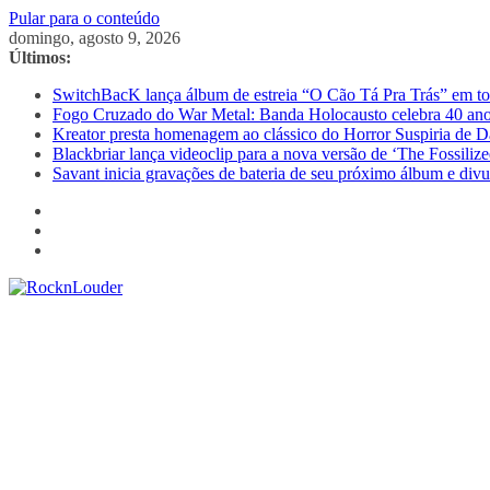
Pular para o conteúdo
domingo, agosto 9, 2026
Últimos:
SwitchBacK lança álbum de estreia “O Cão Tá Pra Trás” em tod
Fogo Cruzado do War Metal: Banda Holocausto celebra 40 ano
Kreator presta homenagem ao clássico do Horror Suspiria de D
Blackbriar lança videoclip para a nova versão de ‘The Fossili
Savant inicia gravações de bateria de seu próximo álbum e divu