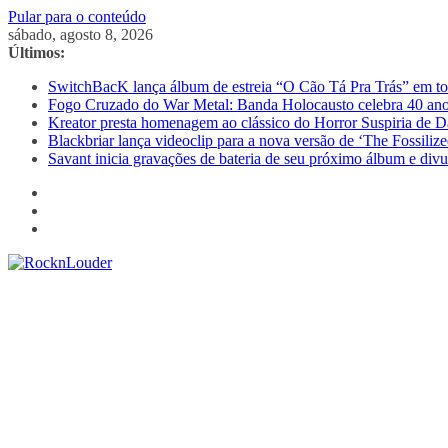
Pular para o conteúdo
sábado, agosto 8, 2026
Últimos:
SwitchBacK lança álbum de estreia “O Cão Tá Pra Trás” em tod
Fogo Cruzado do War Metal: Banda Holocausto celebra 40 ano
Kreator presta homenagem ao clássico do Horror Suspiria de D
Blackbriar lança videoclip para a nova versão de ‘The Fossili
Savant inicia gravações de bateria de seu próximo álbum e divu