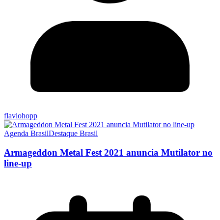
flaviohopp
Agenda Brasil
Destaque Brasil
Armageddon Metal Fest 2021 anuncia Mutilator no
line-up