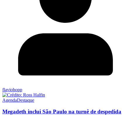
flaviohopp
Agenda
Destaque
Megadeth inclui São Paulo na turnê de despedida