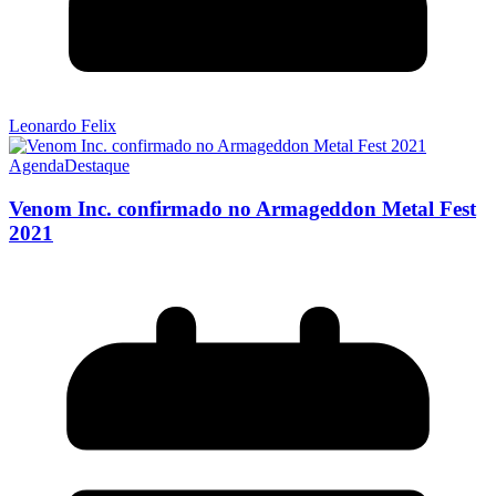
Leonardo Felix
Agenda
Destaque
Venom Inc. confirmado no Armageddon Metal Fest
2021