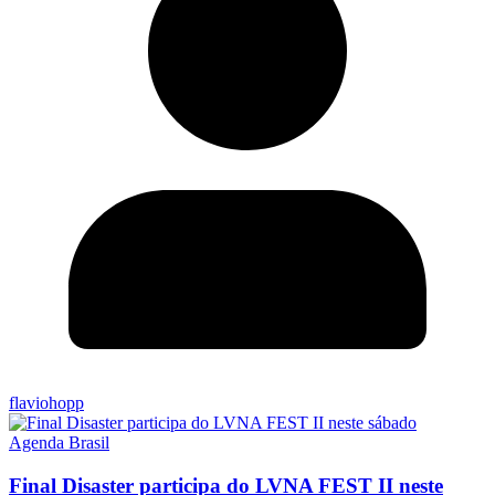
flaviohopp
Agenda Brasil
Final Disaster participa do LVNA FEST II neste