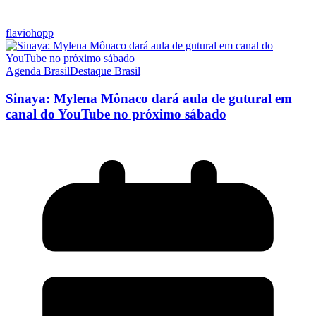
flaviohopp
Agenda Brasil
Destaque Brasil
Sinaya: Mylena Mônaco dará aula de gutural em
canal do YouTube no próximo sábado