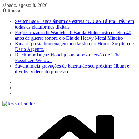
Pular
sábado, agosto 8, 2026
para
Últimos:
o
SwitchBacK lança álbum de estreia “O Cão Tá Pra Trás” em
conteúdo
todas as plataformas digitais
Fogo Cruzado do War Metal: Banda Holocausto celebra 40
anos de guerra sonora e o Dia do Heavy Metal Mineiro
Kreator presta homenagem ao clássico do Horror Suspiria de
Dario Argento.
Blackbriar lança videoclip para a nova versão de ‘The
Fossilized Widow’
Savant inicia gravações de bateria de seu próximo álbum e
divulga vídeos do processo.