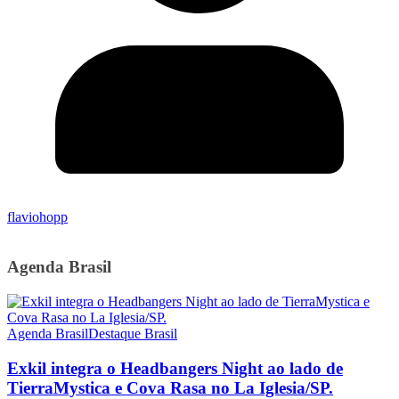
flaviohopp
Agenda Brasil
Agenda Brasil
Destaque Brasil
Exkil integra o Headbangers Night ao lado de
TierraMystica e Cova Rasa no La Iglesia/SP.