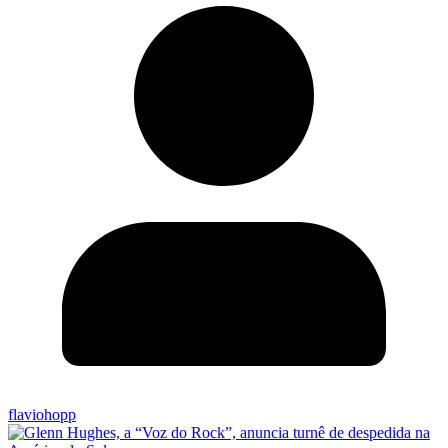
flaviohopp