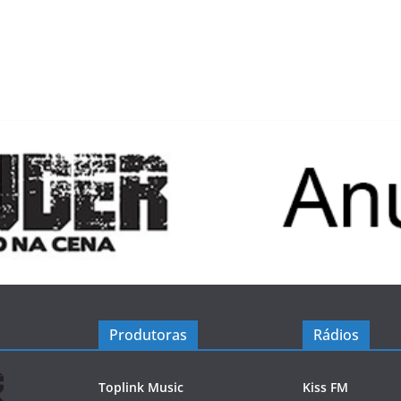
Produtoras
Rádios
Toplink Music
Kiss FM