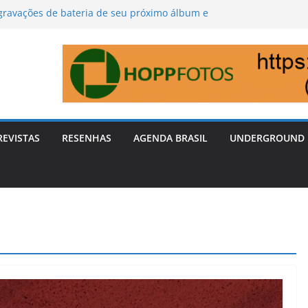
 gravações de bateria de seu próximo álbum e
s do processo.
nça álbum de estreia “O Cão Tá Pra Trás” em
aformas digitais
 do War Metal: Banda Holocausto celebra 40
a sonora e o Dia do Heavy Metal Mineiro
a homenagem ao clássico do Horror Suspiria
nto.
nça videoclip para a nova versão de ‘The
dow’
REVISTAS
RESENHAS
AGENDA BRASIL
UNDERGROUND 