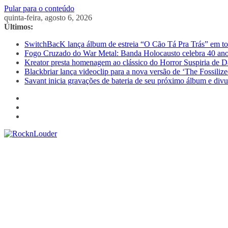
Pular para o conteúdo
quinta-feira, agosto 6, 2026
Últimos:
SwitchBacK lança álbum de estreia “O Cão Tá Pra Trás” em tod
Fogo Cruzado do War Metal: Banda Holocausto celebra 40 ano
Kreator presta homenagem ao clássico do Horror Suspiria de D
Blackbriar lança videoclip para a nova versão de ‘The Fossili
Savant inicia gravações de bateria de seu próximo álbum e divu