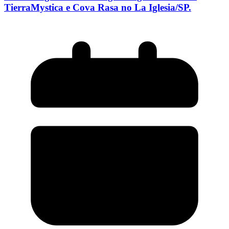
TierraMystica e Cova Rasa no La Iglesia/SP.