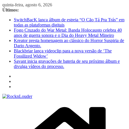
Pular
quinta-feira, agosto 6, 2026
para
Últimos:
o
SwitchBacK lança álbum de estreia “O Cão Tá Pra Trás” em
conteúdo
todas as plataformas digitais
Fogo Cruzado do War Metal: Banda Holocausto celebra 40
anos de guerra sonora e o Dia do Heavy Metal Mineiro
Kreator presta homenagem ao clássico do Horror Suspiria de
Dario Argento.
Blackbriar lança videoclip para a nova versão de ‘The
Fossilized Widow’
Savant inicia gravações de bateria de seu próximo álbum e
divulga vídeos do processo.