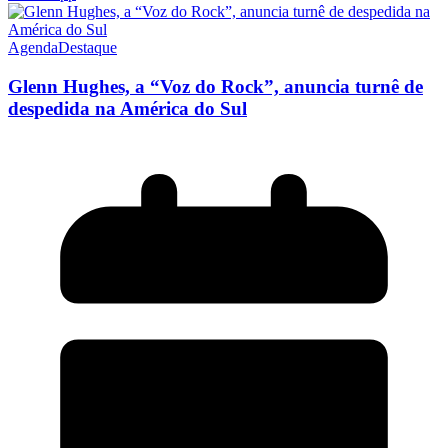
Agenda
Destaque
Glenn Hughes, a “Voz do Rock”, anuncia turnê de
despedida na América do Sul