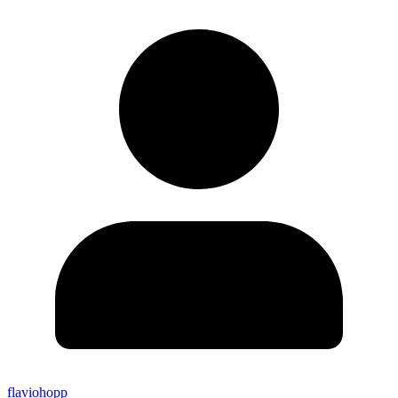
flaviohopp