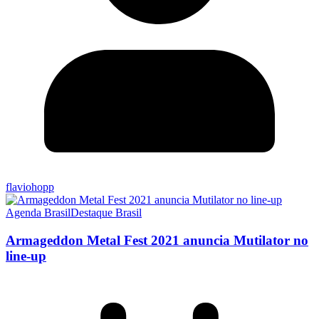
flaviohopp
Agenda Brasil
Destaque Brasil
Armageddon Metal Fest 2021 anuncia Mutilator no
line-up