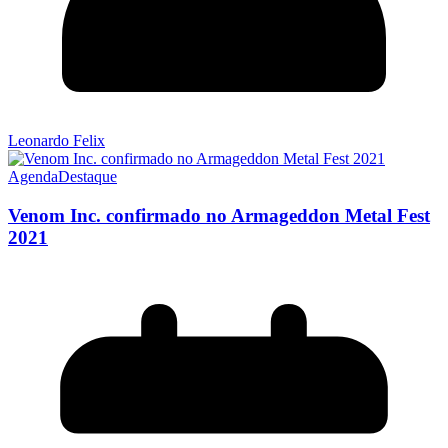
Leonardo Felix
Agenda
Destaque
Venom Inc. confirmado no Armageddon Metal Fest
2021