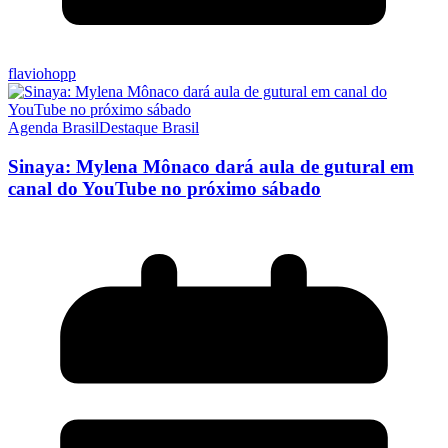
flaviohopp
Agenda Brasil
Destaque Brasil
Sinaya: Mylena Mônaco dará aula de gutural em
canal do YouTube no próximo sábado