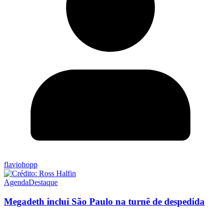
flaviohopp
Agenda
Destaque
Megadeth inclui São Paulo na turnê de despedida