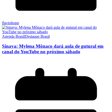
flaviohopp
Agenda Brasil
Destaque Brasil
Sinaya: Mylena Mônaco dará aula de gutural em
canal do YouTube no próximo sábado