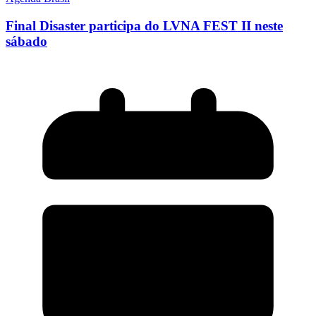
Final Disaster participa do LVNA FEST II neste
sábado