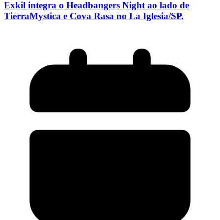
Exkil integra o Headbangers Night ao lado de
TierraMystica e Cova Rasa no La Iglesia/SP.