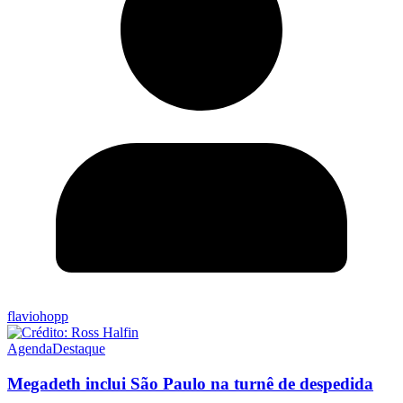
flaviohopp
Agenda
Destaque
Megadeth inclui São Paulo na turnê de despedida