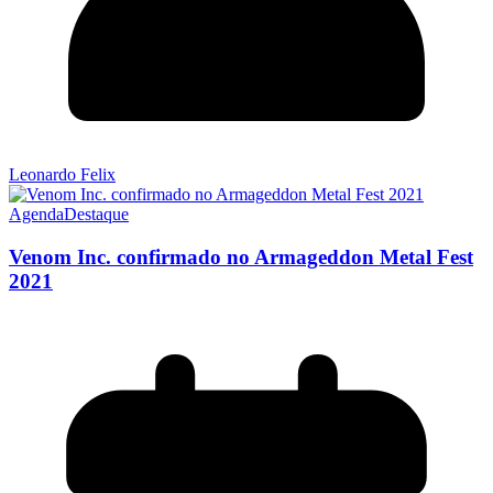
Leonardo Felix
Agenda
Destaque
Venom Inc. confirmado no Armageddon Metal Fest
2021