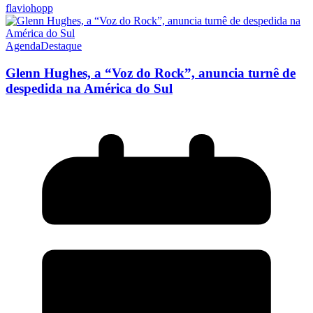
flaviohopp
Agenda
Destaque
Glenn Hughes, a “Voz do Rock”, anuncia turnê de
despedida na América do Sul