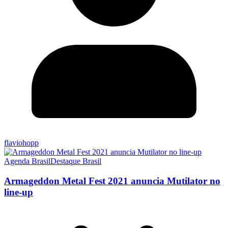
flaviohopp
Agenda Brasil
Destaque Brasil
Armageddon Metal Fest 2021 anuncia Mutilator no
line-up