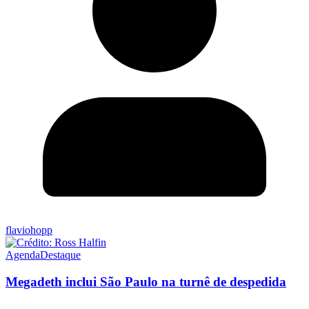
flaviohopp
Agenda
Destaque
Megadeth inclui São Paulo na turnê de despedida