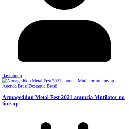
flaviohopp
Agenda Brasil
Destaque Brasil
Armageddon Metal Fest 2021 anuncia Mutilator no
line-up