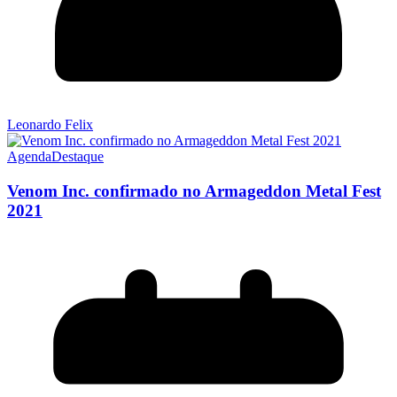
Leonardo Felix
Agenda
Destaque
Venom Inc. confirmado no Armageddon Metal Fest
2021