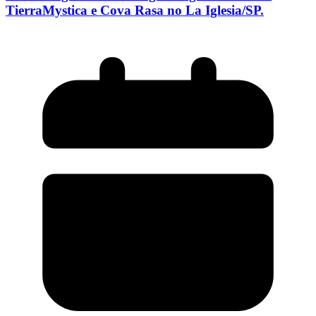
TierraMystica e Cova Rasa no La Iglesia/SP.