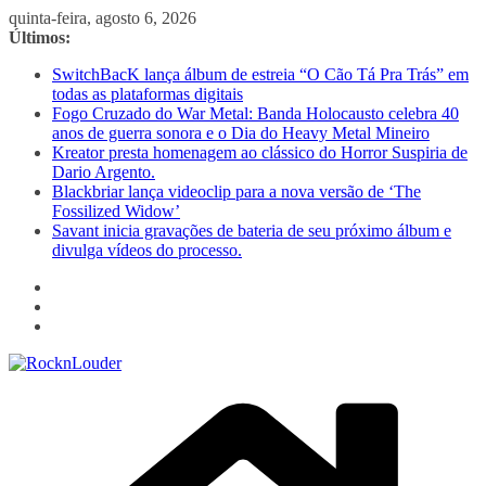
Pular
quinta-feira, agosto 6, 2026
para
Últimos:
o
SwitchBacK lança álbum de estreia “O Cão Tá Pra Trás” em
conteúdo
todas as plataformas digitais
Fogo Cruzado do War Metal: Banda Holocausto celebra 40
anos de guerra sonora e o Dia do Heavy Metal Mineiro
Kreator presta homenagem ao clássico do Horror Suspiria de
Dario Argento.
Blackbriar lança videoclip para a nova versão de ‘The
Fossilized Widow’
Savant inicia gravações de bateria de seu próximo álbum e
divulga vídeos do processo.