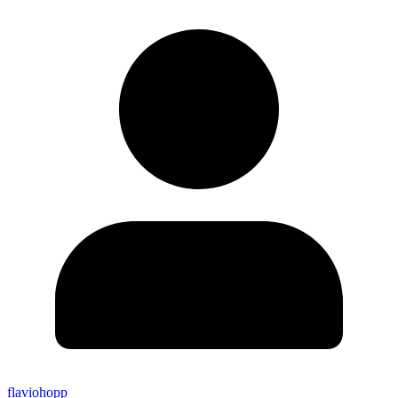
flaviohopp