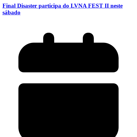
Final Disaster participa do LVNA FEST II neste
sábado