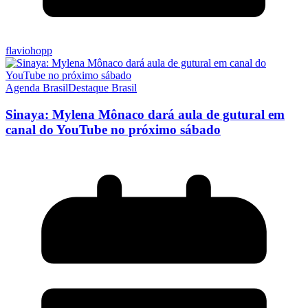
flaviohopp
Agenda Brasil
Destaque Brasil
Sinaya: Mylena Mônaco dará aula de gutural em
canal do YouTube no próximo sábado