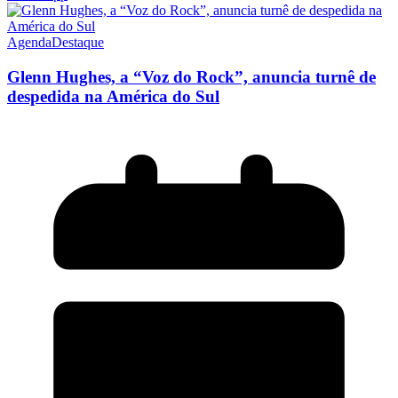
Agenda
Destaque
Glenn Hughes, a “Voz do Rock”, anuncia turnê de
despedida na América do Sul